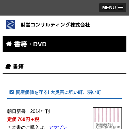
MENU
書籍・DVD
書籍
資産価値を守る! 大災害に強い町、弱い町
朝日新書 2014年刊
定価 760円＋税
＊本書のご購入は、
アマゾン